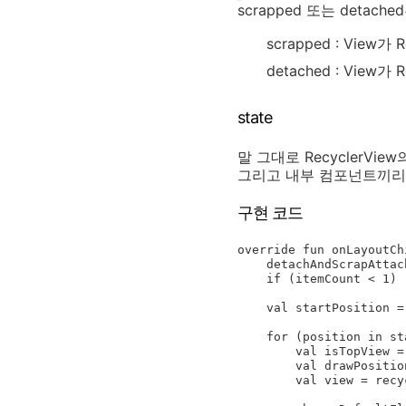
scrapped 또는 deta
scrapped : Vie
detached : View가
state
말 그대로 RecyclerVi
그리고 내부 컴포넌트끼리
구현 코드
override fun onLayoutCh
    detachAndScrapAttachedViews(recycler) // 1

    if (itemCount < 1) return

    val startPosition = (itemCount - 1).coerceAtMost(topPosition + preloadCount - 1)

    for (position in startPosition downTo topPosition) {

        val isTopView = position == topPosition

        val drawPosition = position - topPosition

        val view = recycler.getViewForPosition(position)
