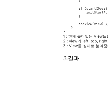
        }

        if (startXPosition == null || startYPosition == null) {

            initStartPosition(view.x, view.y)

        }

        addView(view) // 3

    }

}
1 : 현재 붙어있는 View
2 : view의 left, top, 
3 : View를 실제로 붙여
3.결과