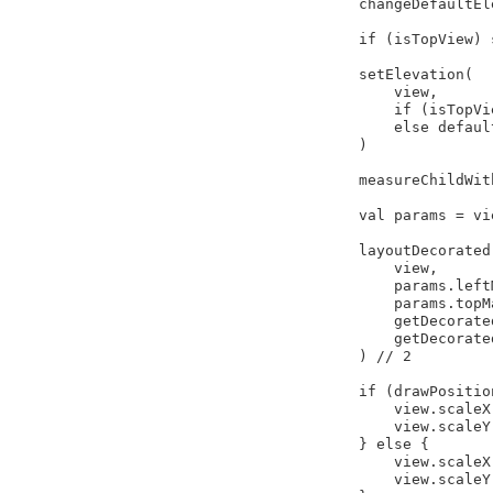
        changeDefaultElevation(ViewCompat.getElevation(view))

        if (isTopView) setTopViewOnTouchListener(view)

        setElevation(

            view,

            if (isTopView) defaultElevation

            else defaultElevation - 1f * drawPosition

        )

        measureChildWithMargins(view, 0, 0)

        val params = view.layoutParams as RecyclerView.LayoutParams

        layoutDecorated(

            view,

            params.leftMargin + paddingLeft,

            params.topMargin + paddingTop,

            getDecoratedMeasuredWidth(view) + params.leftMargin + paddingLeft,

            getDecoratedMeasuredHeight(view) + params.topMargin + paddingTop

        ) // 2

        if (drawPosition > 0) {

            view.scaleX = validateScale(1 - scaleGap * drawPosition)

            view.scaleY = validateScale(1 - scaleGap * drawPosition)

        } else {

            view.scaleX = validateScale(1f)

            view.scaleY = validateScale(1f)
