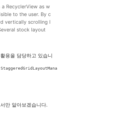
n a RecyclerView as w
sible to the user. By c
ertically scrolling l
 Several stock layout
w 재활용을 담당하고 있습니
,
StaggeredGridLayoutMana
대해서만 알아보겠습니다.