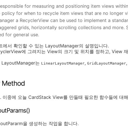
esponsible for measuring and positioning item views withi
e policy for when to recycle item views that are no longer vi
nager a RecyclerView can be used to implement a standard v
taggered grids, horizontally scrolling collections and more.
d for general use.
 사이트에서 확인할 수 있는 LayoutManager의 설명입니다.
yclerView에 그려지는 View의 크기 및 위치를 정하고, Vie
ayoutManager는
,
LinearLayoutManager
GridLayoutManager
r Method
이중에 오늘 CardStack View를 만들때 필요한 함수들에 
outParams()
LayoutPararm을 생성하는 작업을 합니다.