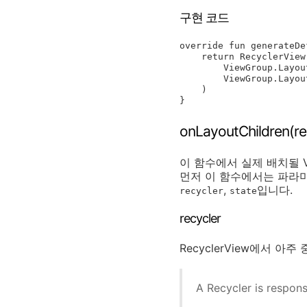
구현 코드
override fun generateDe
    return RecyclerView.LayoutParams(

        ViewGroup.LayoutParams.MATCH_PARENT,

        ViewGroup.LayoutParams.MATCH_PARENT

    )

}
onLayoutChildren(rec
이 함수에서 실제 배치될 
먼저 이 함수에서는 파라미
,
입니다.
recycler
state
recycler
RecyclerView에서 
A Recycler is respon