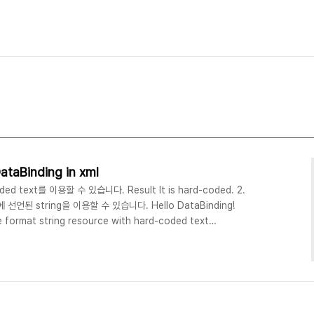
DataBinding in xml
oded text를 이용할 수 있습니다. Result It is hard-coded. 2.
xml에 선언된 string을 이용할 수 있습니다. Hello DataBinding!
e format string resource with hard-coded text
ng을 이용할 수 있습니다. %s, Hello DataBinding! Result
 Use format string resource with string resource 물론