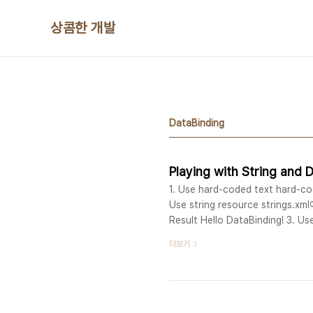
본문 바로가기
상콤한 개발
DataBinding
Playing with String and 
1. Use hard-coded text hard-c
Use string resource strings.
Result Hello DataBinding! 3. Us
strings.xml에 선언된 format stri
더보기
Seokwon, Hello DataBinding! 4.
format st..