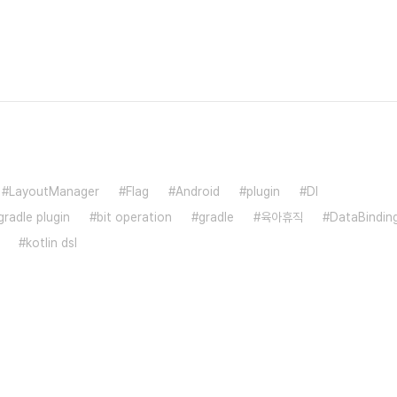
LayoutManager
Flag
Android
plugin
DI
radle plugin
bit operation
gradle
육아휴직
DataBindin
kotlin dsl