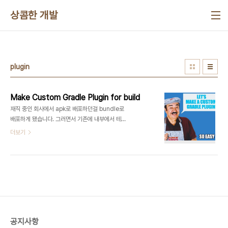
본문 바로가기
상콤한 개발
plugin
Make Custom Gradle Plugin for build
재직 중인 회사에서 apk로 배포하던걸 bundle로
배포하게 됐습니다. 그러면서 기존에 내부에서 테스
트를 위해서 사용하던 Fabric Beta(apk파일만 지
더보기
원)를 사용할 수 없게 됐습니다. 그래서 내부적으로
Fabric Beta와 비슷한 형식의 시스템을 구현하게
됐습니다. 기능을 구현하기 위해서 사용한 기술들로
는 플레이스토어 내부 앱 공유, Firebase의 Cloud
Store, Functions, Custom Gradle Plugin을
개발해서 진행했습니다. 자동화(?)된 플로우를 설명
해드리면, bundle로 앱 빌드 -> 구글 내부 앱 공유
api를 통해서 업로드 -> 리턴 받은 download Url
공지사항
을 firebase functions로 구현된 api 호출 ->