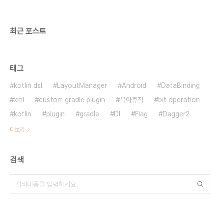
functions에서 Cloud..
최근 포스트
태그
kotlin dsl
LayoutManager
Android
DataBinding
xml
custom gradle plugin
육아휴직
bit operation
kotlin
plugin
gradle
DI
Flag
Dagger2
더보기
검색