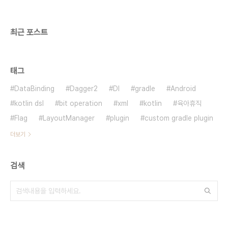
functions에서 Cloud..
최근 포스트
태그
DataBinding
Dagger2
DI
gradle
Android
kotlin dsl
bit operation
xml
kotlin
육아휴직
Flag
LayoutManager
plugin
custom gradle plugin
더보기
검색