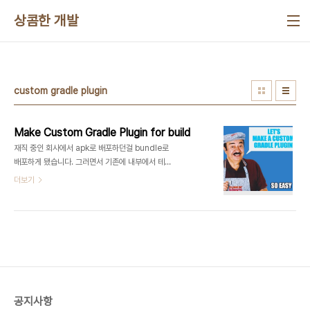
본문 바로가기
상콤한 개발
custom gradle plugin
Make Custom Gradle Plugin for build
재직 중인 회사에서 apk로 배포하던걸 bundle로
배포하게 됐습니다. 그러면서 기존에 내부에서 테스
트를 위해서 사용하던 Fabric Beta(apk파일만 지
더보기
원)를 사용할 수 없게 됐습니다. 그래서 내부적으로
Fabric Beta와 비슷한 형식의 시스템을 구현하게
됐습니다. 기능을 구현하기 위해서 사용한 기술들로
는 플레이스토어 내부 앱 공유, Firebase의 Cloud
Store, Functions, Custom Gradle Plugin을
개발해서 진행했습니다. 자동화(?)된 플로우를 설명
해드리면, bundle로 앱 빌드 -> 구글 내부 앱 공유
api를 통해서 업로드 -> 리턴 받은 download Url
공지사항
을 firebase functions로 구현된 api 호출 ->