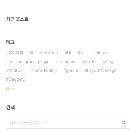
functions에서 Cloud..
최근 포스트
태그
육아휴직
bit operation
DI
xml
plugin
custom gradle plugin
kotlin dsl
kotlin
Flag
Android
DataBinding
gradle
LayoutManager
Dagger2
더보기
검색